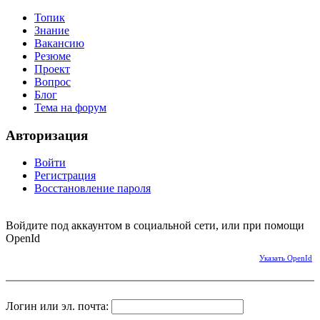
Топик
Знание
Вакансию
Резюме
Проект
Вопрос
Блог
Тема на форум
Авторизация
Войти
Регистрация
Восстановление пароля
Войдите под аккаунтом в социальной сети, или при помощи
OpenId
Указать OpenId
Логин или эл. почта: