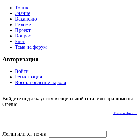
Топик
Знание
Вакансию
Резюме
Проект
Вопрос
Блог
Тема на форум
Авторизация
Войти
Регистрация
Восстановление пароля
Войдите под аккаунтом в социальной сети, или при помощи
OpenId
Указать OpenId
Логин или эл. почта: