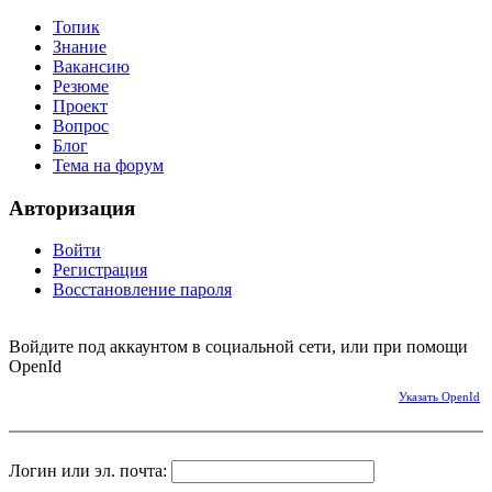
Топик
Знание
Вакансию
Резюме
Проект
Вопрос
Блог
Тема на форум
Авторизация
Войти
Регистрация
Восстановление пароля
Войдите под аккаунтом в социальной сети, или при помощи
OpenId
Указать OpenId
Логин или эл. почта: