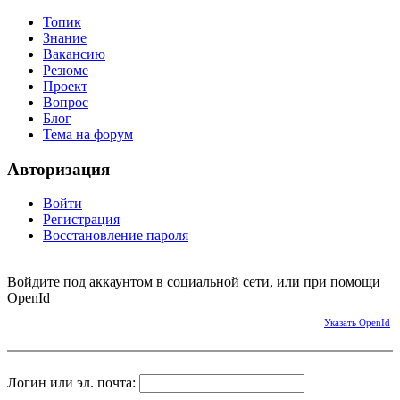
Топик
Знание
Вакансию
Резюме
Проект
Вопрос
Блог
Тема на форум
Авторизация
Войти
Регистрация
Восстановление пароля
Войдите под аккаунтом в социальной сети, или при помощи
OpenId
Указать OpenId
Логин или эл. почта: