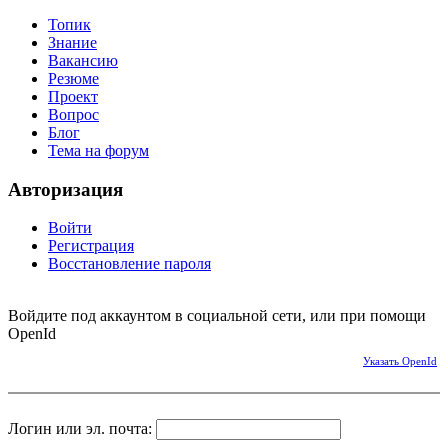
Топик
Знание
Вакансию
Резюме
Проект
Вопрос
Блог
Тема на форум
Авторизация
Войти
Регистрация
Восстановление пароля
Войдите под аккаунтом в социальной сети, или при помощи
OpenId
Указать OpenId
Логин или эл. почта: