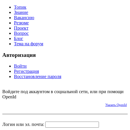
Топик
Знание
Вакансию
Резюме
Проект
Вопрос
Блог
Тема на форум
Авторизация
Войти
Регистрация
Восстановление пароля
Войдите под аккаунтом в социальной сети, или при помощи
OpenId
Указать OpenId
Логин или эл. почта: