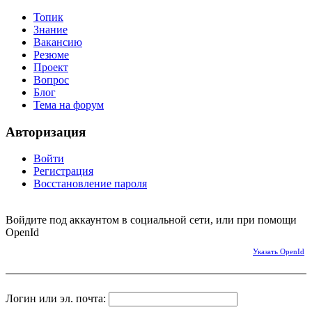
Топик
Знание
Вакансию
Резюме
Проект
Вопрос
Блог
Тема на форум
Авторизация
Войти
Регистрация
Восстановление пароля
Войдите под аккаунтом в социальной сети, или при помощи
OpenId
Указать OpenId
Логин или эл. почта: