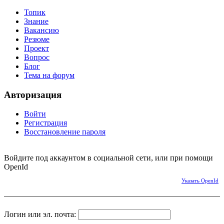
Топик
Знание
Вакансию
Резюме
Проект
Вопрос
Блог
Тема на форум
Авторизация
Войти
Регистрация
Восстановление пароля
Войдите под аккаунтом в социальной сети, или при помощи
OpenId
Указать OpenId
Логин или эл. почта: