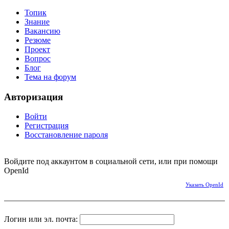
Топик
Знание
Вакансию
Резюме
Проект
Вопрос
Блог
Тема на форум
Авторизация
Войти
Регистрация
Восстановление пароля
Войдите под аккаунтом в социальной сети, или при помощи
OpenId
Указать OpenId
Логин или эл. почта: