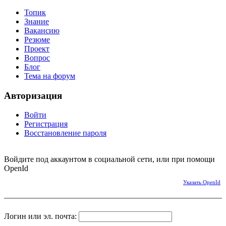
Топик
Знание
Вакансию
Резюме
Проект
Вопрос
Блог
Тема на форум
Авторизация
Войти
Регистрация
Восстановление пароля
Войдите под аккаунтом в социальной сети, или при помощи
OpenId
Указать OpenId
Логин или эл. почта: