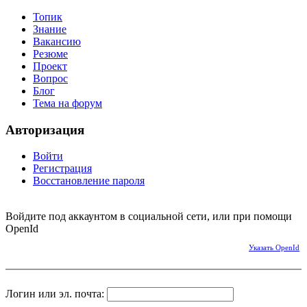
Топик
Знание
Вакансию
Резюме
Проект
Вопрос
Блог
Тема на форум
Авторизация
Войти
Регистрация
Восстановление пароля
Войдите под аккаунтом в социальной сети, или при помощи
OpenId
Указать OpenId
Логин или эл. почта: