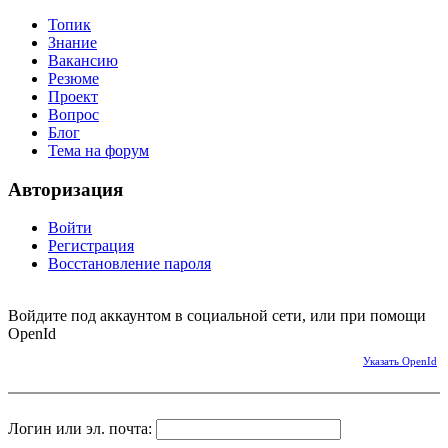
Топик
Знание
Вакансию
Резюме
Проект
Вопрос
Блог
Тема на форум
Авторизация
Войти
Регистрация
Восстановление пароля
Войдите под аккаунтом в социальной сети, или при помощи
OpenId
Указать OpenId
Логин или эл. почта: