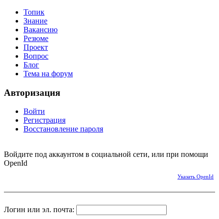
Топик
Знание
Вакансию
Резюме
Проект
Вопрос
Блог
Тема на форум
Авторизация
Войти
Регистрация
Восстановление пароля
Войдите под аккаунтом в социальной сети, или при помощи
OpenId
Указать OpenId
Логин или эл. почта: