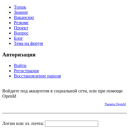
Топик
Знание
Вакансию
Резюме
Проект
Вопрос
Блог
Тема на форум
Авторизация
Войти
Регистрация
Восстановление пароля
Войдите под аккаунтом в социальной сети, или при помощи
OpenId
Указать OpenId
Логин или эл. почта: