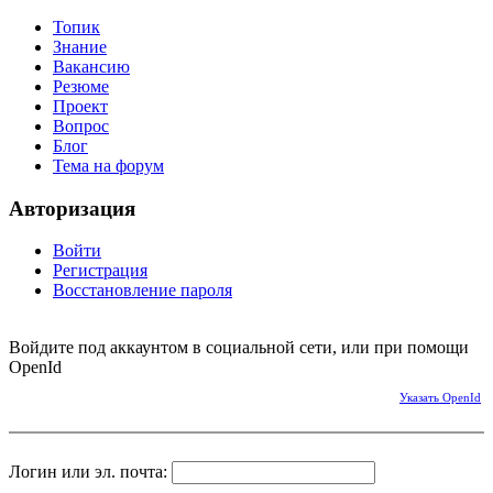
Топик
Знание
Вакансию
Резюме
Проект
Вопрос
Блог
Тема на форум
Авторизация
Войти
Регистрация
Восстановление пароля
Войдите под аккаунтом в социальной сети, или при помощи
OpenId
Указать OpenId
Логин или эл. почта: