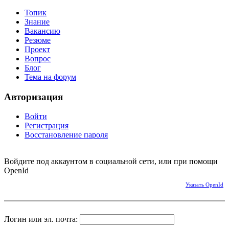
Топик
Знание
Вакансию
Резюме
Проект
Вопрос
Блог
Тема на форум
Авторизация
Войти
Регистрация
Восстановление пароля
Войдите под аккаунтом в социальной сети, или при помощи
OpenId
Указать OpenId
Логин или эл. почта: