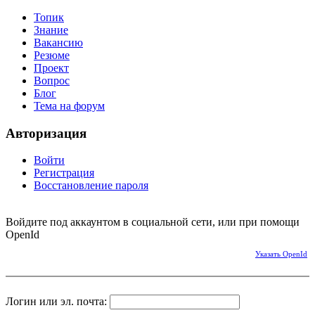
Топик
Знание
Вакансию
Резюме
Проект
Вопрос
Блог
Тема на форум
Авторизация
Войти
Регистрация
Восстановление пароля
Войдите под аккаунтом в социальной сети, или при помощи
OpenId
Указать OpenId
Логин или эл. почта: