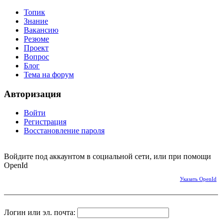
Топик
Знание
Вакансию
Резюме
Проект
Вопрос
Блог
Тема на форум
Авторизация
Войти
Регистрация
Восстановление пароля
Войдите под аккаунтом в социальной сети, или при помощи
OpenId
Указать OpenId
Логин или эл. почта: