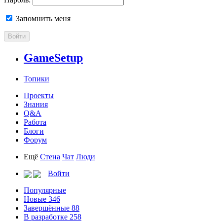
Запомнить меня
Войти
GameSetup
Топики
Проекты
Знания
Q&A
Работа
Блоги
Форум
Ещё
Стена
Чат
Люди
Войти
Популярные
Новые
346
Завершённые
88
В разработке
258