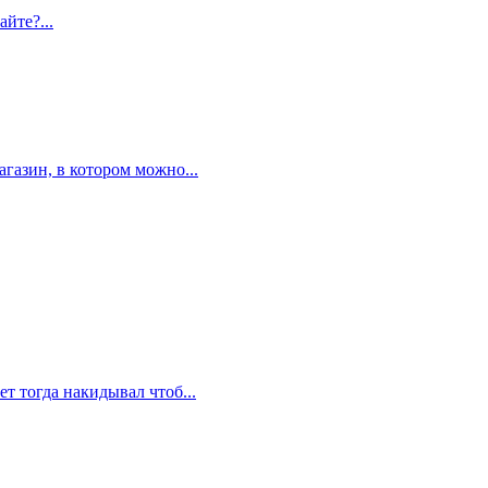
айте?...
газин, в котором можно...
ет тогда накидывал чтоб...