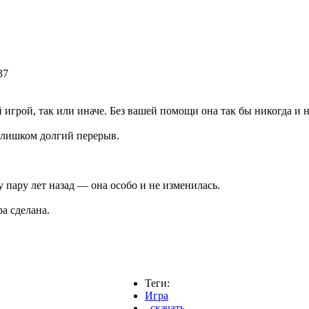
37
ой игрой, так или иначе. Без вашей помощи она так бы никогда и н
 слишком долгий перерыв.
у пару лет назад — она особо и не изменилась.
а сделана.
Теги:
Игра
,
скачать