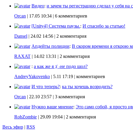
Видео
:
и зачем ты регистрацию сделал у себя на с
Orcan
|
17.05 10:34
| 6 комментариев
[Unity4] Система паузы.
:
И спасибо за статью!
Dansel
|
24.02 14:56
| 2 комментария
Апдейты полиции
:
В скором времени я открою ма
RAXAT
|
14.02 13:31
| 2 комментария
:
а как же я ;( -не подо шол?
AndreyYakovenko
|
5.11 17:19
| комментариев
И что теперь?
:
ка ты хочешь возродить?
Orcan
|
22.10 23:57
| 3 комментария
Нужно ваше мнение
:
Это само собой, я просто цв
RobZombie
|
29.09 19:04
| 2 комментария
Весь эфир
|
RSS