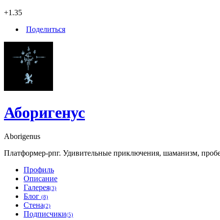
+1.35
Поделиться
Аборигенус
Aborigenus
Платформер-рпг. Удивительные приключения, шаманизм, пробеж
Профиль
Описание
Галерея
(3)
Блог
(8)
Стена
(2)
Подписчики
(5)