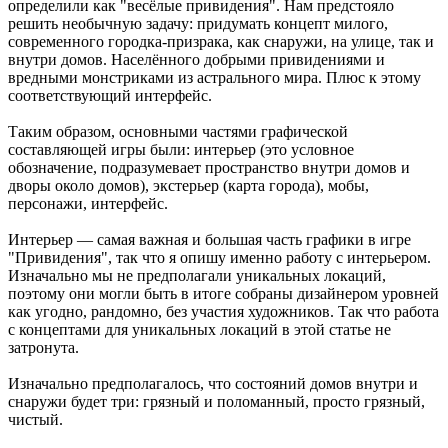
определили как "весёлые привидения". Нам предстояло
решить необычную задачу: придумать концепт милого,
современного городка-призрака, как снаружи, на улице, так и
внутри домов. Населённого добрыми привидениями и
вредными монстриками из астрального мира. Плюс к этому
соответствующий интерфейс.
Таким образом, основными частями графической
составляющей игры были: интерьер (это условное
обозначение, подразумевает пространство внутри домов и
дворы около домов), экстерьер (карта города), мобы,
персонажи, интерфейс.
Интерьер — самая важная и большая часть графики в игре
"Привидения", так что я опишу именно работу с интерьером.
Изначально мы не предполагали уникальных локаций,
поэтому они могли быть в итоге собраны дизайнером уровней
как угодно, рандомно, без участия художников. Так что работа
с концептами для уникальных локаций в этой статье не
затронута.
Изначально предполагалось, что состояний домов внутри и
снаружи будет три: грязный и поломанный, просто грязный,
чистый.