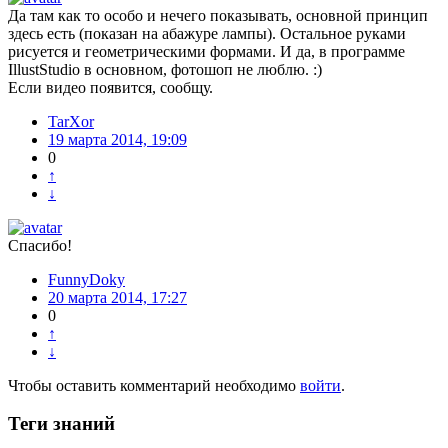
Да там как то особо и нечего показывать, основной принцип
здесь есть (показан на абажуре лампы). Остальное руками
рисуется и геометрическими формами. И да, в программе
IllustStudio в основном, фотошоп не люблю. :)
Если видео появится, сообщу.
TarXor
19 марта 2014, 19:09
0
↑
↓
Спасибо!
FunnyDoky
20 марта 2014, 17:27
0
↑
↓
Чтобы оставить комментарий необходимо
войти
.
Теги знаний