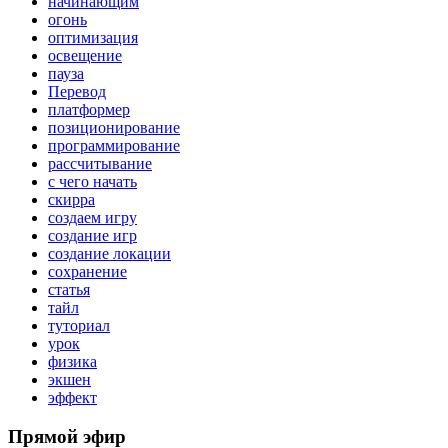
начинающим
огонь
оптимизация
освещение
пауза
Перевод
платформер
позиционирование
программирование
рассчитывание
с чего начать
скирра
создаем игру
создание игр
создание локации
сохранение
статья
тайл
туториал
урок
физика
экшен
эффект
Прямой эфир