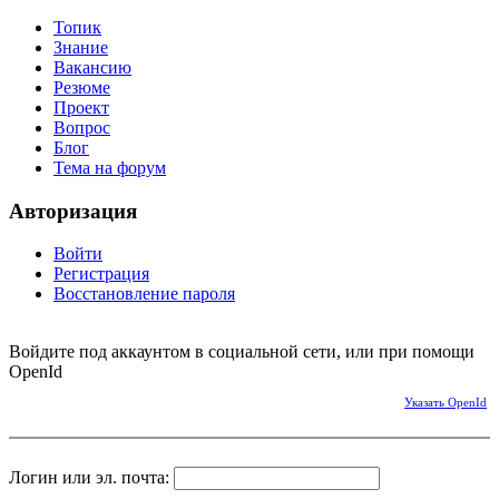
Топик
Знание
Вакансию
Резюме
Проект
Вопрос
Блог
Тема на форум
Авторизация
Войти
Регистрация
Восстановление пароля
Войдите под аккаунтом в социальной сети, или при помощи
OpenId
Указать OpenId
Логин или эл. почта: