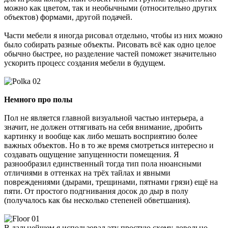
можно как цветом, так и необычными (относительно других
объектов) формами, другой подачей.
Части мебели я иногда рисовал отдельно, чтобы из них можно
было собирать разные объекты. Рисовать всё как одно целое
обычно быстрее, но разделение частей поможет значительно
ускорить процесс создания мебели в будущем.
Немного про полы
Пол не является главной визуальной частью интерьера, а
значит, не должен оттягивать на себя внимание, дробить
картинку и вообще как либо мешать восприятию более
важных объектов. Но в то же время смотреться интересно и
создавать ощущение запущенности помещения. Я
разнообразил единственный тогда тип пола нюансными
отличиями в оттенках на трёх тайлах и явными
повреждениями (дырами, трещинами, пятнами грязи) ещё на
пяти. От простого подгнивания досок до дыр в полу
(получалось как бы несколько степеней обветшания).
В дальнейшем я использовал эту простую схему довольно