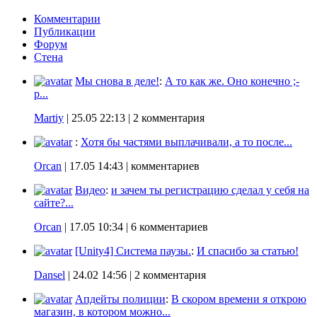
Комментарии
Публикации
Форум
Стена
Мы снова в деле!
:
А то как же. Оно конечно ;-
p...
Martiy
|
25.05 22:13
| 2 комментария
:
Хотя бы частями выплачивали, а то после...
Orcan
|
17.05 14:43
| комментариев
Видео
:
и зачем ты регистрацию сделал у себя на
сайте?...
Orcan
|
17.05 10:34
| 6 комментариев
[Unity4] Система паузы.
:
И спасибо за статью!
Dansel
|
24.02 14:56
| 2 комментария
Апдейты полиции
:
В скором времени я открою
магазин, в котором можно...