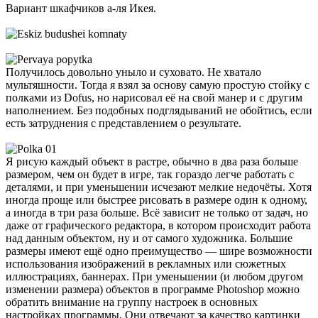
Вариант шкафчиков а-ля Икея.
Получилось довольно уныло и суховато. Не хватало
мультяшности. Тогда я взял за основу самую простую стойку с
полками из Dofus, но нарисовал её на свой манер и с другим
наполнением. Без подобных подглядываний не обойтись, если
есть затруднения с представлением о результате.
Я рисую каждый объект в растре, обычно в два раза больше
размером, чем он будет в игре, так гораздо легче работать с
деталями, и при уменьшении исчезают мелкие недочёты. Хотя
иногда проще или быстрее рисовать в размере один к одному,
а иногда в три раза больше. Всё зависит не только от задач, но
даже от графического редактора, в котором происходит работа
над данным объектом, ну и от самого художника. Большие
размеры имеют ещё одно преимущество — шире возможности
использования изображений в рекламных или сюжетных
иллюстрациях, баннерах. При уменьшении (и любом другом
изменении размера) объектов в программе Photoshop можно
обратить внимание на группу настроек в основных
настройках программы. Они отвечают за качество картинки