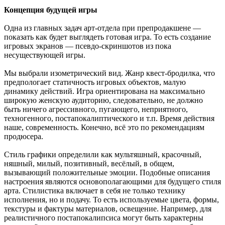
Концепция будущей игры
Одна из главных задач арт-отдела при препродакшене —
показать как будет выглядеть готовая игра. То есть создание
игровых экранов — псевдо-скриншотов из пока
несуществующей игры.
Мы выбрали изометрический вид. Жанр квест-бродилка, что
предпологает статичность игровых объектов, малую
динамику действий. Игра ориентирована на максимально
широкую женскую аудиторию, следовательно, не должно
быть ничего агрессивного, пугающего, неприятного,
техногенного, постапокалиптического и т.п. Время действия
наше, современность. Конечно, всё это по рекомендациям
продюсера.
Стиль графики определили как мультяшный, красочный,
няшный, милый, позитивный, весёлый, в общем,
вызывающий положительные эмоции. Подобные описания
настроения являются основополагающими для будущего стиля
арта. Стилистика включает в себя не только технику
исполнения, но и подачу. То есть используемые цвета, формы,
текстуры и фактуры материалов, освещение. Например, для
реалистичного постапокалипсиса могут быть характерны