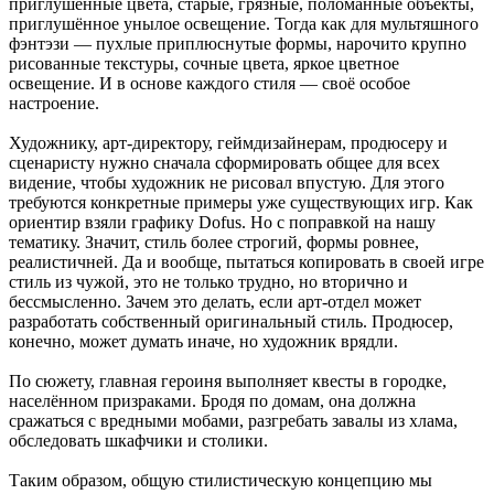
приглушённые цвета, старые, грязные, поломанные объекты,
приглушённое унылое освещение. Тогда как для мультяшного
фэнтэзи — пухлые приплюснутые формы, нарочито крупно
рисованные текстуры, сочные цвета, яркое цветное
освещение. И в основе каждого стиля — своё особое
настроение.
Художнику, арт-директору, геймдизайнерам, продюсеру и
сценаристу нужно сначала сформировать общее для всех
видение, чтобы художник не рисовал впустую. Для этого
требуются конкретные примеры уже существующих игр. Как
ориентир взяли графику Dofus. Но с поправкой на нашу
тематику. Значит, стиль более строгий, формы ровнее,
реалистичней. Да и вообще, пытаться копировать в своей игре
стиль из чужой, это не только трудно, но вторично и
бессмысленно. Зачем это делать, если арт-отдел может
разработать собственный оригинальный стиль. Продюсер,
конечно, может думать иначе, но художник врядли.
По сюжету, главная героиня выполняет квесты в городке,
населённом призраками. Бродя по домам, она должна
сражаться с вредными мобами, разгребать завалы из хлама,
обследовать шкафчики и столики.
Таким образом, общую стилистическую концепцию мы