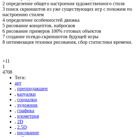
2 определение общего настроения художественного стиля
3 поиск скриншотов из уже существующих игр с похожим по
настроению стилем
4 определение особенностей движка
5 рисование концептов, набросков
6 рисование примеров 100% готовых объектов
7 создание псевдо-скриншотов будущей игры
8 оптимизация техники рисования, сбор статистики времени.
+11
1
4708
Теги:
арт
,
препродакшен
,
казуалки
,
социалки
,
художник
,
графика
,
изометрия
,
2D
,
2.5D
,
рисование