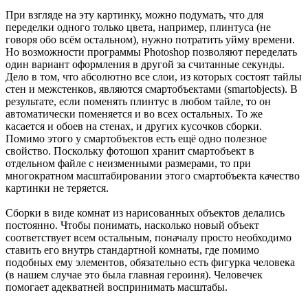
При взгляде на эту картинку, можно подумать, что для
переделки одного только цвета, например, плинтуса (не
говоря обо всём остальном), нужно потратить уйму времени.
Но возможности программы Photoshop позволяют переделать
один вариант оформления в другой за считанные секунды.
Дело в том, что абсолютно все слои, из которых состоят тайлы
стен и межстенков, являются смартобъектами (smartobjects). В
результате, если поменять плинтус в любом тайле, то он
автоматически поменяется и во всех остальных. То же
касается и обоев на стенах, и других кусочков сборки.
Помимо этого у смартобъектов есть ещё одно полезное
свойство. Поскольку фотошоп хранит смартобъект в
отдельном файле с неизменными размерами, то при
многократном масштабировании этого смартобъекта качество
картинки не теряется.
Сборки в виде комнат из нарисованных объектов делались
постоянно. Чтобы понимать, насколько новый объект
соответствует всем остальным, поначалу просто необходимо
ставить его внутрь стандартной комнаты, где помимо
подобных ему элементов, обязательно есть фигурка человека
(в нашем случае это была главная героиня). Человечек
помогает адекватней воспринимать масштабы.