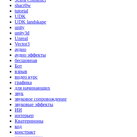
shacr0w
tutorial
UDK
UDK landskape
unity
unity3d
Unreal
Vector3
аудио
аудио эффекты
бесшовная
Бот
взрыв
видео курс
графика
для начинающих
звук
звуковое сопровождение
звуковые эффекты
ИИ
интерьер
Кватернионы
код
констракт