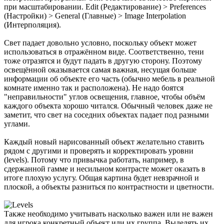
при масштабировании. Edit (Редактирование) > Preferences
(Настройки) > General (Главные) > Image Interpolation
(Интерполяция).
Свет падает довольно условно, поскольку объект может
использоваться в отражённом виде. Соответственно, тени
тоже отразятся и будут падать в другую сторону. Поэтому
освещённой оказывается самая важная, несущая больше
информации об объекте его часть (обычно мебель в реальной
комнате именно так и расположена). Не надо боятся
"неправильности" углов освещения, главное, чтобы объём
каждого объекта хорошо читался. Обычный человек даже не
заметит, что свет на соседних объектах падает под разными
углами.
Каждый новый нарисованный объект желательно ставить
рядом с другими и проверять и корректировать уровни
(levels). Потому что привычка работать, например, в
сдержанной гамме и несильном контрасте может оказать в
итоге плохую услугу. Общая картина будет невзрачной и
плоской, а объекты разниться по контрастности и цветности.
Также необходимо учитывать насколько важен или не важен
для игрока конкретный объект или их группа. Выделять их