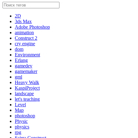
2D
3ds Max
Adobe Photoshop
animation
Construct 2
cry engine
dom
Environment
Erlang
gamedev
gamemaker
gml
Heavy Walk
KaspiProject
landscape
let's teaching
Level
Map
photoshop
Physic
physics
rpg
Scirra Construct