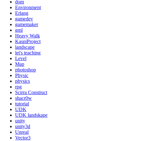
dom
Environment
Erlang
gamedev
gamemaker
gml
Heavy Walk
KaspiProject
landscape
let's teaching
Level
Map
photoshop
Physic
physics
rpg
Scirra Construct
shacr0w
tutorial
UDK
UDK landskape
unity
unity3d
Unreal
Vector3