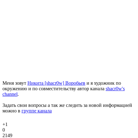
Меня зовут
Никита [shacr0w] Воробьев
и я художник по
окружению и по совместительству автор канала
shacr0w's
channel
.
Задать свои вопросы а так же следить за новой информацией
можно в
группе канала
+1
0
2149