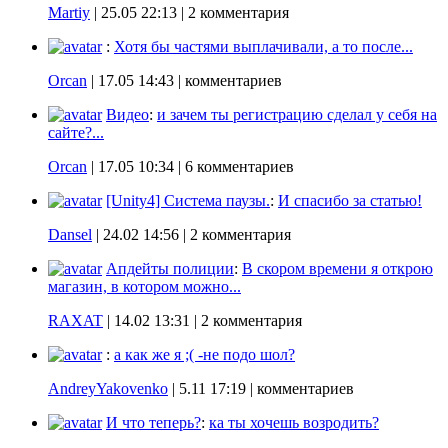
Martiy
|
25.05 22:13
| 2 комментария
:
Хотя бы частями выплачивали, а то после...
Orcan
|
17.05 14:43
| комментариев
Видео
:
и зачем ты регистрацию сделал у себя на
сайте?...
Orcan
|
17.05 10:34
| 6 комментариев
[Unity4] Система паузы.
:
И спасибо за статью!
Dansel
|
24.02 14:56
| 2 комментария
Апдейты полиции
:
В скором времени я открою
магазин, в котором можно...
RAXAT
|
14.02 13:31
| 2 комментария
:
а как же я ;( -не подо шол?
AndreyYakovenko
|
5.11 17:19
| комментариев
И что теперь?
:
ка ты хочешь возродить?