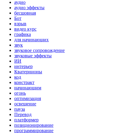
аудио
аудио эффекты
бесшовная
Бот
взрыв
видео курс
графика
для начинающих
звук
звуковое сопровождение
звуковые эффекты
ИИ
интерьер
Кватернионы
код
констракт
начинающим
огонь
оптимизация
освещение
пауза
Перевод
платформер
позиционирование
программирование