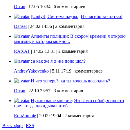
Orcan
|
17.05 10:34
| 6 комментариев
[Unity4] Система паузы.
:
И спасибо за статью!
Dansel
|
24.02 14:56
| 2 комментария
Апдейты полиции
:
В скором времени я открою
магазин, в котором можно...
RAXAT
|
14.02 13:31
| 2 комментария
:
а как же я ;( -не подо шол?
AndreyYakovenko
|
5.11 17:19
| комментариев
И что теперь?
:
ка ты хочешь возродить?
Orcan
|
22.10 23:57
| 3 комментария
Нужно ваше мнение
:
Это само собой, я просто
цвет тогда накидывал чтоб...
RobZombie
|
29.09 19:04
| 2 комментария
Весь эфир
|
RSS