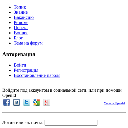
Топик
Знание
Вакансию
Резюме
Проект
Вопрос
Блог
Тема на форум
Авторизация
Войти
Регистрация
Восстановление пароля
Войдите под аккаунтом в социальной сети, или при помощи
OpenId
Указать OpenId
Логин или эл. почта: