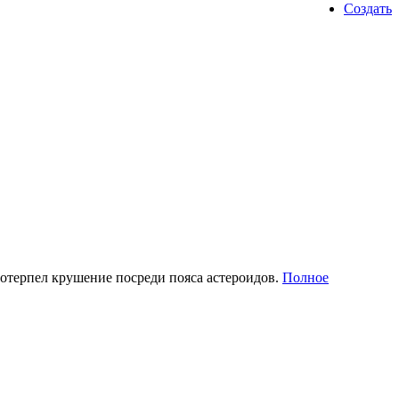
Создать
потерпел крушение посреди пояса астероидов.
Полное