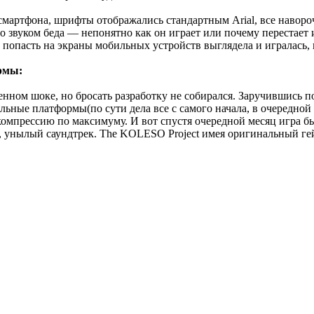
а смартфона, шрифты отображались стандартным Arial, все навор
со звуком беда — непонятно как он играет или почему перестает 
 попасть на экраны мобильных устройств выглядела и игралась,
рмы:
овенном шоке, но бросать разработку не собирался. Заручившись
ьные платформы(по сути дела все с самого начала, в очередной
прессию по максимуму. И вот спустя очередной месяц игра была
, унылый саундтрек. The KOLESO Project имея оригинальный ге