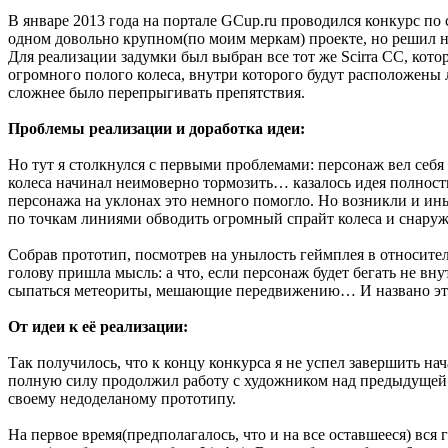
В январе 2013 года на портале GCup.ru проводился конкурс по
одном довольно крупном(по моим меркам) проекте, но решил н
Для реализации задумки был выбран все тот же Scirra CC, кот
огромного полого колеса, внутри которого будут расположены 
сложнее было перепрыгивать препятствия.
Проблемы реализации и доработка идеи:
Но тут я столкнулся с первыми проблемами: персонаж вел себя
колеса начинал неимоверно тормозить… казалось идея полнос
персонажа на уклонах это немного помогло. Но возникли и и
по точкам линиями обводить огромный спрайт колеса и снаружи 
Собрав прототип, посмотрев на унылость геймплея в относител
голову пришла мысль: а что, если персонаж будет бегать не вну
сыпаться метеориты, мешающие передвижению… И названо это 
От идеи к её реализации:
Так получилось, что к концу конкурса я не успел завершить нач
полную силу продолжил работу с художником над предыдущей и
своему недоделаному прототипу.
На первое время(предполагалось, что и на все оставшееся) вс