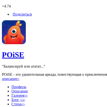
+4.74
Поделиться
POiSE
"Балансируй или ататат..."
POiSE - это удивительная аркада, повествующая о приключени
описание»
Профиль
Описание
Галерея
(3)
Блог
(14)
Стена
(1)