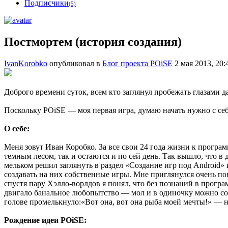
Подписчики
(5)
Постмортем (история создания)
IvanKorobko
опубликовал в
Блог проекта POiSE
2 мая 2013, 20:
Доброго времени суток, всем кто заглянул пробежать глазами 
Поскольку POiSE — моя первая игра, думаю начать нужно с себ
О себе:
Меня зовут Иван Коробко. За все свои 24 года жизни к програ
темным лесом, так и остаются и по сей день. Так вышло, что в
мельком решил заглянуть в раздел «Создание игр под Android
создавать на них собственные игры. Мне приглянулся очень п
спустя пару Хэлло-ворлдов я понял, что без познаний в прогр
двигало банальное любопытство — мол и в одиночку можно создат
голове промелькнуло:«Вот она, вот она рыба моей мечты!» — 
Рождение идеи POiSE: