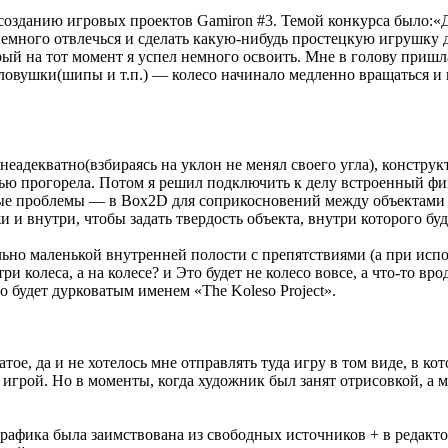
 созданию игровых проектов Gamiron #3. Темой конкурса было:«
емного отвлечься и сделать какую-нибудь простецкую игрушку д
орый на тот момент я успел немного освоить. Мне в голову приш
ловушки(шипы и т.п.) — колесо начинало медленно вращаться и 
 неадекватно(взбираясь на уклон не менял своего угла), констр
тью прогорела. Потом я решил подключить к делу встроенный 
ные проблемы — в Box2D для соприкосновений между объектами
и внутри, чтобы задать твердость объекта, внутри которого буд
ьно маленькой внутренней полости с препятствиями (а при испо
три колеса, а на колесе? и Это будет не колесо вовсе, а что-то в
будет дурковатым именем «The Koleso Project».
атое, да и не хотелось мне отправлять туда игру в том виде, в к
грой. Но в моменты, когда художник был занят отрисовкой, а м
я графика была заимствована из свободных источников + в редак