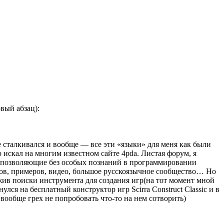
вый абзац):
е сталкивался и вообще — все эти «языки» для меня как были
 искал на многим известном сайте 4pda. Листая форум, я
», позволяющие без особых познаний в программировании
ков, примеров, видео, большое русскоязычное сообщество… Но
жив поиски инструмента для создания игр(на тот момент мной
лся на бесплатный конструктор игр Scirra Construct Classic и в
ообще грех не попробовать что-то на нем сотворить)