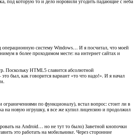
нка, под которую то и дело норовили угодить падающие с неба
под операционную систему Windows… И я посчитал, что моей
минимум в более проходимом месте: на интернет сайтах и
игр. Поскольку HTML5 славится абсолютной
о был, как говорится вариант «то что надо!». И я начал
и.
 ограничениями по функционалу), встал вопрос: стоит ли в
ужа на новую игрушку, я все же купил лицензию и продолжил
ровать на Android… но не тут то было) Заветной кнопочки
авить это работать на мобильнике. Через сторонние