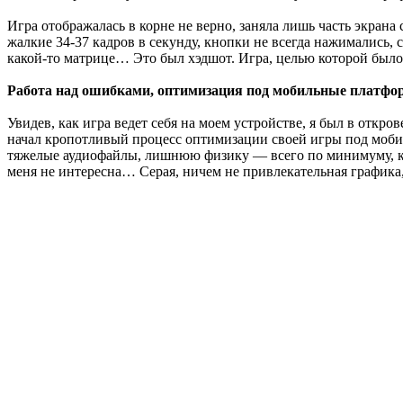
Игра отображалась в корне не верно, заняла лишь часть экран
жалкие 34-37 кадров в секунду, кнопки не всегда нажимались, 
какой-то матрице… Это был хэдшот. Игра, целью которой было
Работа над ошибками, оптимизация под мобильные платфо
Увидев, как игра ведет себя на моем устройстве, я был в откр
начал кропотливый процесс оптимизации своей игры под мобил
тяжелые аудиофайлы, лишнюю физику — всего по минимуму, ком
меня не интересна… Серая, ничем не привлекательная графика