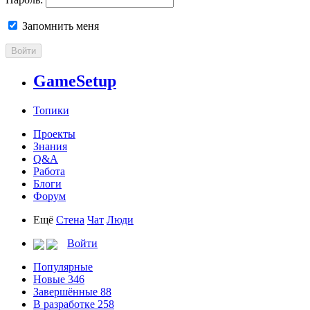
Запомнить меня
Войти
GameSetup
Топики
Проекты
Знания
Q&A
Работа
Блоги
Форум
Ещё
Стена
Чат
Люди
Войти
Популярные
Новые
346
Завершённые
88
В разработке
258