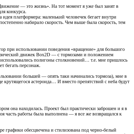
Движение — это жизнь». На тот момент я уже был занят в
ля конкурса.
ла идея платформера: маленький человечек бегает внутри
постепенно набирало скорость. Чем выше была скорость, тем
уктор при использовании поведения «вращение» для большого
физический движек Box2D — с тормозами и положением
 использовались полигоны столкновений… т.е. мне пришлось
ет бегать персонаж.
льзовании большей — опять таки начинались тормоза), мне в
роде крутящегося астероида… И вместо препятствий с неба будут
отором она находилась. Проект был практически заброшен и я в
оя часть работы была выполнена — я все же возвращался к
торе графики обесцвечена и стилизована под черно-белый