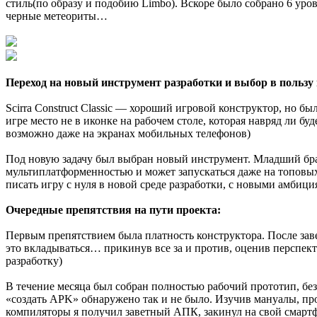
стиль(по образу и подобию Limbo). Вскоре было собрано 6 уро
черные метеориты…
Переход на новый инструмент разработки и выбор в польз
Scirra Construct Classic — хороший игровой конструктор, но 
игре место не в иконке на рабочем столе, которая навряд ли бу
возможно даже на экранах мобильных телефонов)
Под новую задачу был выбран новый инструмент. Младший брат
мультиплатформенностью и может запускаться даже на топовых 
писать игру с нуля в новой среде разработки, с новыми амби
Очередные препятствия на пути проекта:
Первым препятствием была платность конструктора. После зав
это вкладываться… прикинув все за и против, оценив перспек
разработку)
В течение месяца был собран полностью рабочий прототип, без
«создать APK» обнаружено так и не было. Изучив мануалы, про
компиляторы я получил заветный АПК, закинул на свой смарт