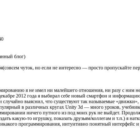
40
данный блог)
я(совсем чуток, но если не интересно — просто пропускайте пер
ммированию я не имел ни малейшего отношения, ни разу с ним н
 декабре 2012 года я выбирал себе новый смартфон и информацию
» и случайно выяснил, что существуют так называемые «движки
опулярный в различных кругах Unity 3d — много уроков, учебни
аммировании ничего путного из под моих рук не выйдет. Продол
ь какую-то игрушку, показать друзьям/коллегам и т.п.) я наткну
никакого программирования, интуитивно понятный интерфейс и в