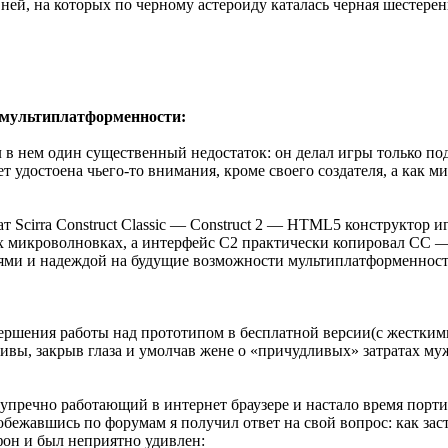
вней, на которых по черному астероиду каталась черная шестере
у мультиплатформенности:
был в нем один существенный недостаток: он делал игры только 
дет удостоена чьего-то внимания, кроме своего создателя, а как 
 Scirra Construct Classic — Construct 2 — HTML5 конструктор 
микроволновках, а интерфейс С2 практически копировал СС — эт
циями и надеждой на будущие возможности мультиплатформенност
ершения работы над прототипом в бесплатной версии(с жесткими
тивы, закрыв глаза и умолчав жене о «причудливых» затратах м
упречно работающий в интернет браузере и настало время порти
бежавшись по форумам я получил ответ на свой вопрос: как заст
фон и был неприятно удивлен: