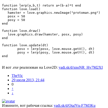
function lerp(a,b,t) return a+(b-a)*t end

function love.load()

   hamster = love.graphics.newImage("protoman.png")

   posx = 50

   posy = 50

end

function love.draw()

   love.graphics.draw(hamster, posx, posy)

end

function love.update(dt)

	posx = lerp(posx, love.mouse.getX(), dt)

	posy = lerp(posy, love.mouse.getY(), dt)

end
И вот .exe реализован на Love2D:
yadi.sk/d/xnoNR_Hv7M2XI
TheVic
29 июля 2013, 21:44
0
↑
↓
Извините, вот рабочая ссылка:
yadi.sk/d/OtaJVu-F7M3Ku