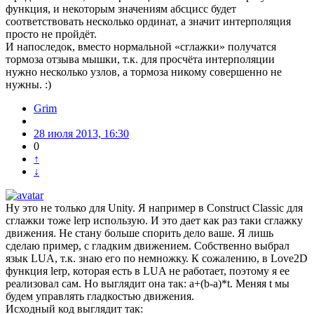
функция, и некоторым значениям абсцисс будет
соответствовать несколько ординат, а значит интерполяция
просто не пройдёт.
И напоследок, вместо нормальной «сглажки» получатся
тормоза отзыва мышки, т.к. для просчёта интерполяции
нужно несколько узлов, а тормоза никому совершенно не
нужны. :)
Grim
28 июля 2013, 16:30
0
↑
↓
Ну это не только для Unity. Я например в Construct Classic для
сглажки тоже lerp использую. И это дает как раз таки сглажку
движения. Не стану больше спорить дело ваше. Я лишь
сделаю пример, с гладким движением. Собственно выбрал
язык LUA, т.к. знаю его по немножку. К сожалению, в Love2D
функция lerp, которая есть в LUA не работает, поэтому я ее
реализовал сам. Но выглядит она так: a+(b-a)*t. Меняя t мы
будем управлять гладкостью движения.
Исходный код выглядит так: