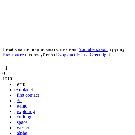
Незабывайте подписываться на наш
Youtube канал
, группу
Вконтакте
и голосуйте за
Exoplanet:FC на Greenlight
+1
0
1010
Теги:
exoplanet
,
first contact
,
3d
,
game
,
exploring
,
crafting
,
space
,
western
,
alpha