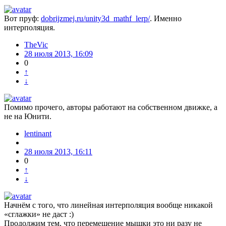
Вот пруф:
dobrijzmej.ru/unity3d_mathf_lerp/
. Именно
интерполяция.
TheVic
28 июля 2013, 16:09
0
↑
↓
Помимо прочего, авторы работают на собственном движке, а
не на Юнити.
lentinant
28 июля 2013, 16:11
0
↑
↓
Начнём с того, что линейная интерполяция вообще никакой
«сглажки» не даст :)
Продолжим тем, что перемещение мышки это ни разу не