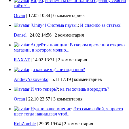
Видео
:
и зачем ты регистрацию сделал у себя на
сайте?...
Orcan
|
17.05 10:34
| 6 комментариев
[Unity4] Система паузы.
:
И спасибо за статью!
Dansel
|
24.02 14:56
| 2 комментария
Апдейты полиции
:
В скором времени я открою
магазин, в котором можно...
RAXAT
|
14.02 13:31
| 2 комментария
:
а как же я ;( -не подо шол?
AndreyYakovenko
|
5.11 17:19
| комментариев
И что теперь?
:
ка ты хочешь возродить?
Orcan
|
22.10 23:57
| 3 комментария
Нужно ваше мнение
:
Это само собой, я просто
цвет тогда накидывал чтоб...
RobZombie
|
29.09 19:04
| 2 комментария