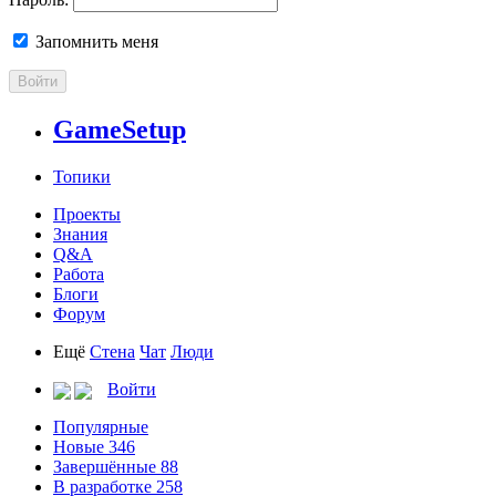
Запомнить меня
Войти
GameSetup
Топики
Проекты
Знания
Q&A
Работа
Блоги
Форум
Ещё
Стена
Чат
Люди
Войти
Популярные
Новые
346
Завершённые
88
В разработке
258