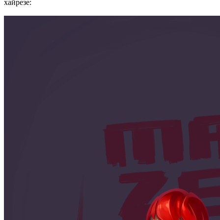
хайрезе: