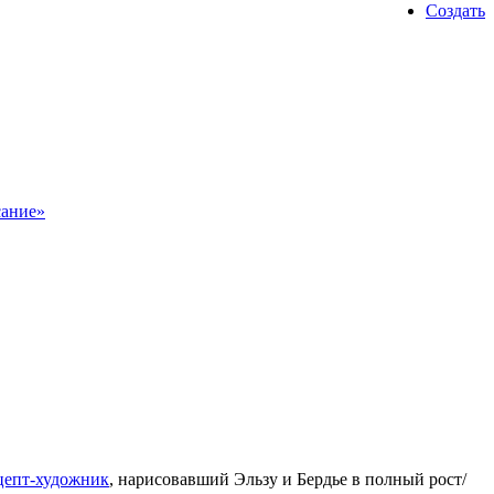
Создать
сание»
цепт-художник
, нарисовавший Эльзу и Бердье в полный рост/