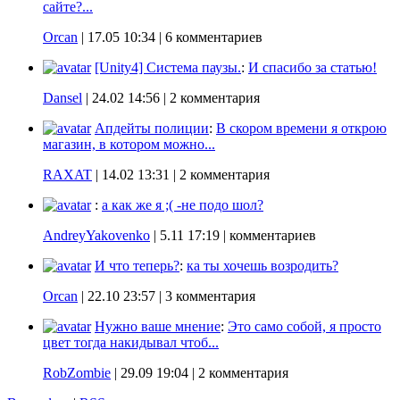
сайте?...
Orcan
|
17.05 10:34
| 6 комментариев
[Unity4] Система паузы.
:
И спасибо за статью!
Dansel
|
24.02 14:56
| 2 комментария
Апдейты полиции
:
В скором времени я открою
магазин, в котором можно...
RAXAT
|
14.02 13:31
| 2 комментария
:
а как же я ;( -не подо шол?
AndreyYakovenko
|
5.11 17:19
| комментариев
И что теперь?
:
ка ты хочешь возродить?
Orcan
|
22.10 23:57
| 3 комментария
Нужно ваше мнение
:
Это само собой, я просто
цвет тогда накидывал чтоб...
RobZombie
|
29.09 19:04
| 2 комментария