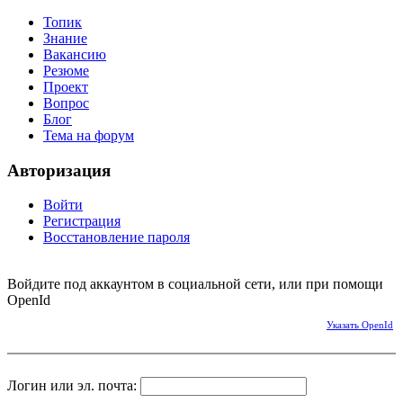
Топик
Знание
Вакансию
Резюме
Проект
Вопрос
Блог
Тема на форум
Авторизация
Войти
Регистрация
Восстановление пароля
Войдите под аккаунтом в социальной сети, или при помощи
OpenId
Указать OpenId
Логин или эл. почта: