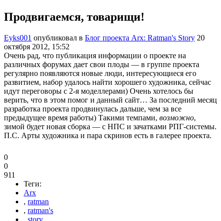
Продвигаемся, товарищи!
Eyks001
опубликовал в
Блог проекта Arx: Ratman's Story
20
октября 2012, 15:52
Очень рад, что публикация информации о проекте на
различных форумах дает свои плоды — в группе проекта
регулярно появляются новые люди, интересующиеся его
развитием, набор удалось найти хорошего художника, сейчас
идут переговоры с 2-я моделлерами) Очень хотелось бы
верить, что в этом помог и данный сайт… За последний месяц
разработка проекта продвинулась дальше, чем за все
предыдущее время работы) Такими темпами,
возможно
,
зимой будет новая сборка — с НПС и зачатками РПГ-системы.
П.С. Арты художника и пара скринов есть в галерее проекта.
0
0
911
Теги:
Arx
,
ratman
,
ratman's
,
story