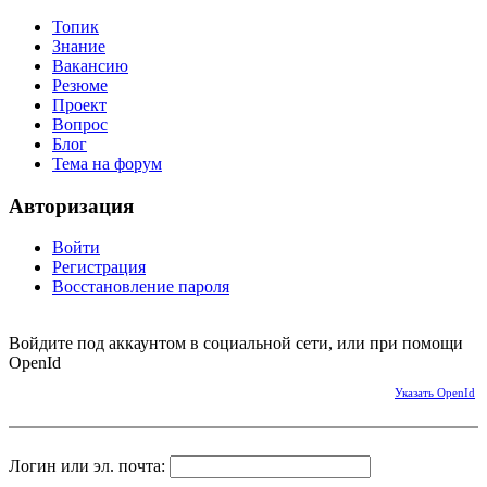
Топик
Знание
Вакансию
Резюме
Проект
Вопрос
Блог
Тема на форум
Авторизация
Войти
Регистрация
Восстановление пароля
Войдите под аккаунтом в социальной сети, или при помощи
OpenId
Указать OpenId
Логин или эл. почта: