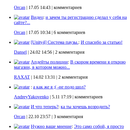
Orcan
|
17.05 14:43
| комментариев
Видео
:
и зачем ты регистрацию сделал у себя на
сайте?...
Orcan
|
17.05 10:34
| 6 комментариев
[Unity4] Система паузы.
:
И спасибо за статью!
Dansel
|
24.02 14:56
| 2 комментария
Апдейты полиции
:
В скором времени я открою
магазин, в котором можно...
RAXAT
|
14.02 13:31
| 2 комментария
:
а как же я ;( -не подо шол?
AndreyYakovenko
|
5.11 17:19
| комментариев
И что теперь?
:
ка ты хочешь возродить?
Orcan
|
22.10 23:57
| 3 комментария
Нужно ваше мнение
:
Это само собой, я просто