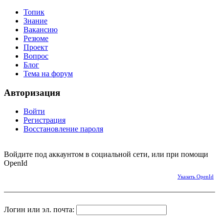
Топик
Знание
Вакансию
Резюме
Проект
Вопрос
Блог
Тема на форум
Авторизация
Войти
Регистрация
Восстановление пароля
Войдите под аккаунтом в социальной сети, или при помощи
OpenId
Указать OpenId
Логин или эл. почта: