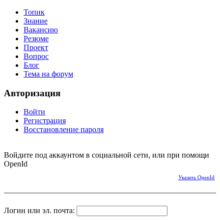
Топик
Знание
Вакансию
Резюме
Проект
Вопрос
Блог
Тема на форум
Авторизация
Войти
Регистрация
Восстановление пароля
Войдите под аккаунтом в социальной сети, или при помощи
OpenId
Указать OpenId
Логин или эл. почта: