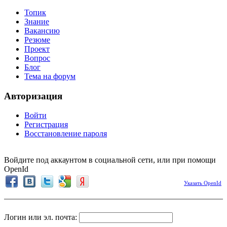
Топик
Знание
Вакансию
Резюме
Проект
Вопрос
Блог
Тема на форум
Авторизация
Войти
Регистрация
Восстановление пароля
Войдите под аккаунтом в социальной сети, или при помощи
OpenId
Указать OpenId
Логин или эл. почта: