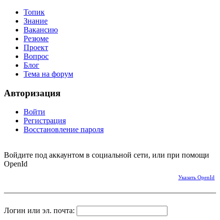
Топик
Знание
Вакансию
Резюме
Проект
Вопрос
Блог
Тема на форум
Авторизация
Войти
Регистрация
Восстановление пароля
Войдите под аккаунтом в социальной сети, или при помощи
OpenId
Указать OpenId
Логин или эл. почта: