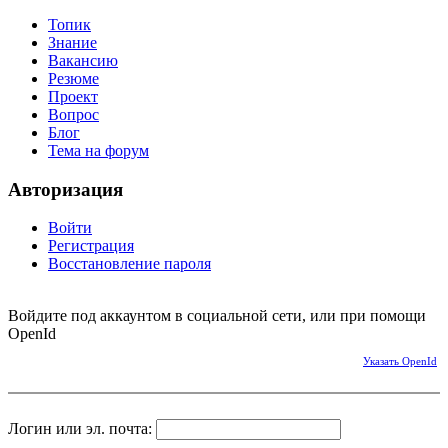
Топик
Знание
Вакансию
Резюме
Проект
Вопрос
Блог
Тема на форум
Авторизация
Войти
Регистрация
Восстановление пароля
Войдите под аккаунтом в социальной сети, или при помощи
OpenId
Указать OpenId
Логин или эл. почта: