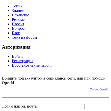
Топик
Знание
Вакансию
Резюме
Проект
Вопрос
Блог
Тема на форум
Авторизация
Войти
Регистрация
Восстановление пароля
Войдите под аккаунтом в социальной сети, или при помощи
OpenId
Указать OpenId
Логин или эл. почта: