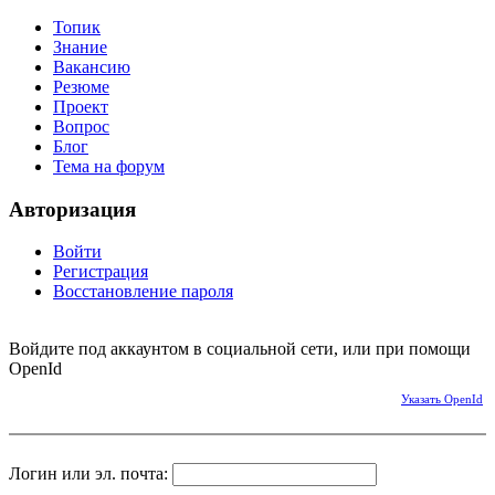
Топик
Знание
Вакансию
Резюме
Проект
Вопрос
Блог
Тема на форум
Авторизация
Войти
Регистрация
Восстановление пароля
Войдите под аккаунтом в социальной сети, или при помощи
OpenId
Указать OpenId
Логин или эл. почта: