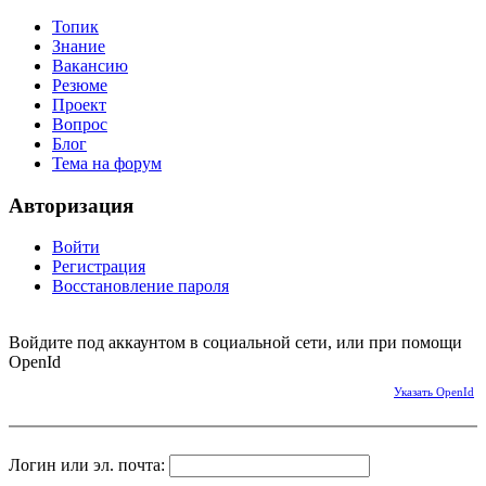
Топик
Знание
Вакансию
Резюме
Проект
Вопрос
Блог
Тема на форум
Авторизация
Войти
Регистрация
Восстановление пароля
Войдите под аккаунтом в социальной сети, или при помощи
OpenId
Указать OpenId
Логин или эл. почта: