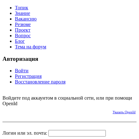
Топик
Знание
Вакансию
Резюме
Проект
Вопрос
Блог
Тема на форум
Авторизация
Войти
Регистрация
Восстановление пароля
Войдите под аккаунтом в социальной сети, или при помощи
OpenId
Указать OpenId
Логин или эл. почта: