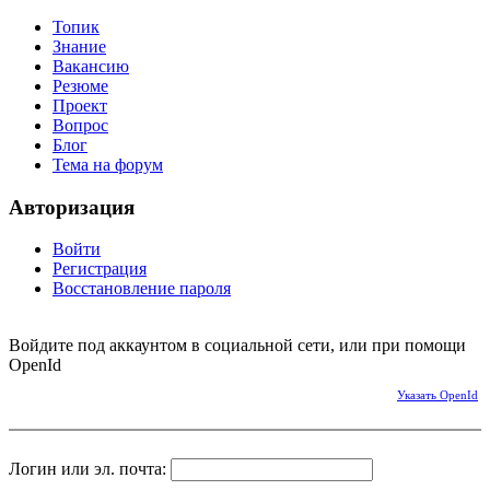
Топик
Знание
Вакансию
Резюме
Проект
Вопрос
Блог
Тема на форум
Авторизация
Войти
Регистрация
Восстановление пароля
Войдите под аккаунтом в социальной сети, или при помощи
OpenId
Указать OpenId
Логин или эл. почта: