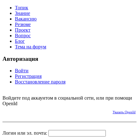
Топик
Знание
Вакансию
Резюме
Проект
Вопрос
Блог
Тема на форум
Авторизация
Войти
Регистрация
Восстановление пароля
Войдите под аккаунтом в социальной сети, или при помощи
OpenId
Указать OpenId
Логин или эл. почта: