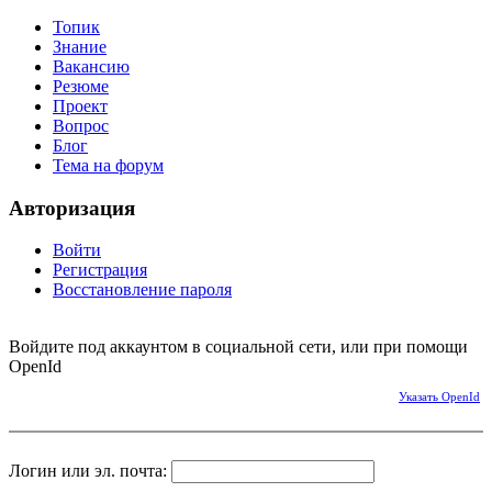
Топик
Знание
Вакансию
Резюме
Проект
Вопрос
Блог
Тема на форум
Авторизация
Войти
Регистрация
Восстановление пароля
Войдите под аккаунтом в социальной сети, или при помощи
OpenId
Указать OpenId
Логин или эл. почта: