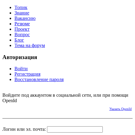
Топик
Знание
Вакансию
Резюме
Проект
Вопрос
Блог
Тема на форум
Авторизация
Войти
Регистрация
Восстановление пароля
Войдите под аккаунтом в социальной сети, или при помощи
OpenId
Указать OpenId
Логин или эл. почта: