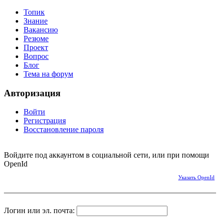
Топик
Знание
Вакансию
Резюме
Проект
Вопрос
Блог
Тема на форум
Авторизация
Войти
Регистрация
Восстановление пароля
Войдите под аккаунтом в социальной сети, или при помощи
OpenId
Указать OpenId
Логин или эл. почта: