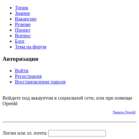
Топик
Знание
Вакансию
Резюме
Проект
Вопрос
Блог
Тема на форум
Авторизация
Войти
Регистрация
Восстановление пароля
Войдите под аккаунтом в социальной сети, или при помощи
OpenId
Указать OpenId
Логин или эл. почта: