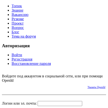
Топик
Знание
Вакансию
Резюме
Проект
Вопрос
Блог
Тема на форум
Авторизация
Войти
Регистрация
Восстановление пароля
Войдите под аккаунтом в социальной сети, или при помощи
OpenId
Указать OpenId
Логин или эл. почта: