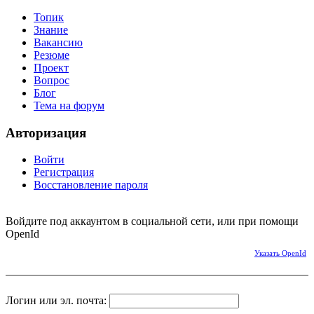
Топик
Знание
Вакансию
Резюме
Проект
Вопрос
Блог
Тема на форум
Авторизация
Войти
Регистрация
Восстановление пароля
Войдите под аккаунтом в социальной сети, или при помощи
OpenId
Указать OpenId
Логин или эл. почта: