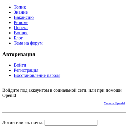
Топик
Знание
Вакансию
Резюме
Проект
Вопрос
Блог
Тема на форум
Авторизация
Войти
Регистрация
Восстановление пароля
Войдите под аккаунтом в социальной сети, или при помощи
OpenId
Указать OpenId
Логин или эл. почта: