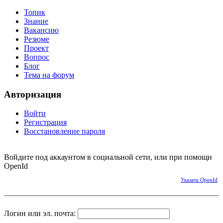
Топик
Знание
Вакансию
Резюме
Проект
Вопрос
Блог
Тема на форум
Авторизация
Войти
Регистрация
Восстановление пароля
Войдите под аккаунтом в социальной сети, или при помощи
OpenId
Указать OpenId
Логин или эл. почта: