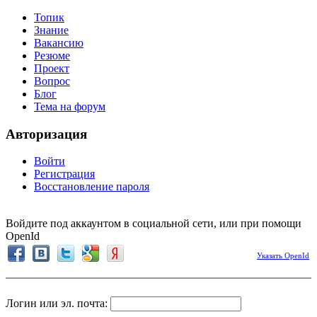
Топик
Знание
Вакансию
Резюме
Проект
Вопрос
Блог
Тема на форум
Авторизация
Войти
Регистрация
Восстановление пароля
Войдите под аккаунтом в социальной сети, или при помощи
OpenId
Указать OpenId
Логин или эл. почта: