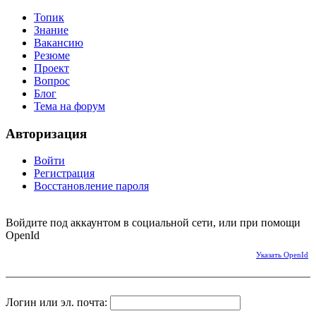
Топик
Знание
Вакансию
Резюме
Проект
Вопрос
Блог
Тема на форум
Авторизация
Войти
Регистрация
Восстановление пароля
Войдите под аккаунтом в социальной сети, или при помощи
OpenId
Указать OpenId
Логин или эл. почта: