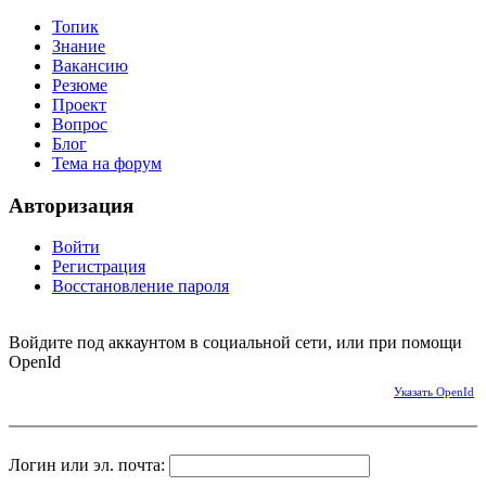
Топик
Знание
Вакансию
Резюме
Проект
Вопрос
Блог
Тема на форум
Авторизация
Войти
Регистрация
Восстановление пароля
Войдите под аккаунтом в социальной сети, или при помощи
OpenId
Указать OpenId
Логин или эл. почта: