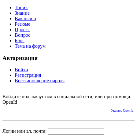
Топик
Знание
Вакансию
Резюме
Проект
Вопрос
Блог
Тема на форум
Авторизация
Войти
Регистрация
Восстановление пароля
Войдите под аккаунтом в социальной сети, или при помощи
OpenId
Указать OpenId
Логин или эл. почта: